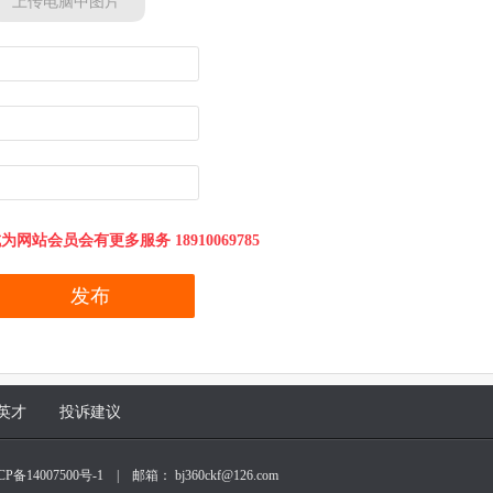
上传电脑中图片
为网站会员会有更多服务 18910069785
英才
投诉建议
CP备14007500号-1
| 邮箱： bj360ckf@126.com