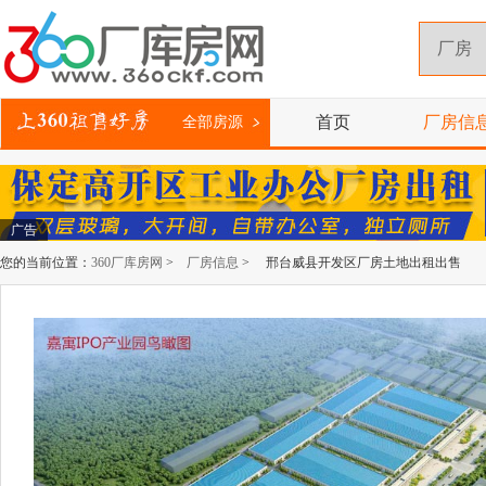
首页
厂房信
全部房源
广告
您的当前位置：
360厂库房网
>
厂房信息
> 邢台威县开发区厂房土地出租出售