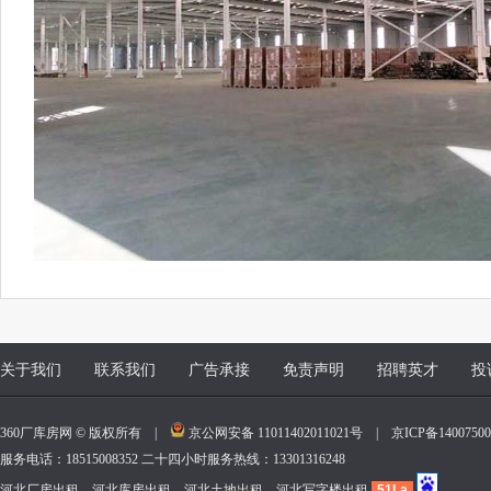
关于我们
联系我们
广告承接
免责声明
招聘英才
投
360厂库房网 © 版权所有 |
京公网安备 11011402011021号
|
京ICP备140075
服务电话：18515008352 二十四小时服务热线：13301316248
河北厂房出租、河北库房出租、河北土地出租、河北写字楼出租
51La